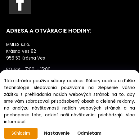
ADRESA A OTVÁRACIE HODINY:
MMLES s.r.o.
Krásna Ves 82
956 53 Krásna Ves
PO-PIA: 7:00 - 15:00
SO: zatvorené výdaj po dohode NE:
Táto stránka používa súbory cookies. Súbory cookie a ďalšie
zatvorené
technológie sledovania používame na zlepšenie vášho
zážitku z prehliadania našich webových stránok na to, aby
sme vám zobrazovali prispôsobený obsah a cielené reklamy,
na analýzu návštevnosti našich webových stránok a na
pochopenie toho, odkiaľ naši návštevníci prichádzajú.
Viac
Copyright © 2022 mmles.com, Všetky práva vyhradené
informácií
Súhlasím
Nastavenie
Odmietam