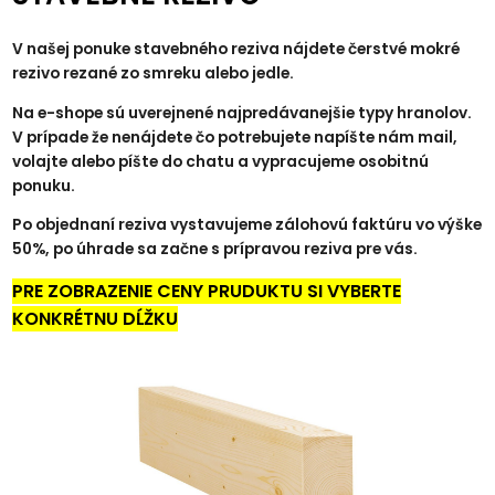
V našej ponuke stavebného reziva nájdete čerstvé mokré
rezivo rezané zo smreku alebo jedle.
Na e-shope sú uverejnené najpredávanejšie typy hranolov.
V prípade že nenájdete čo potrebujete napíšte nám mail,
volajte alebo píšte do chatu a vypracujeme osobitnú
ponuku.
Po objednaní reziva vystavujeme zálohovú faktúru vo výške
50%, po úhrade sa začne s prípravou reziva pre vás.
PRE ZOBRAZENIE CENY PRUDUKTU SI VYBERTE
KONKRÉTNU DĹŽKU