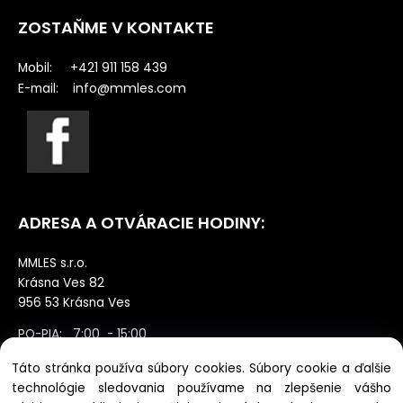
ZOSTAŇME V KONTAKTE
Mobil: +421 911 158 439
info@mmles.com
E-mail:
ADRESA A OTVÁRACIE HODINY:
MMLES s.r.o.
Krásna Ves 82
956 53 Krásna Ves
PO-PIA: 7:00 - 15:00
SO: zatvorené výdaj po dohode NE:
Táto stránka používa súbory cookies. Súbory cookie a ďalšie
zatvorené
technológie sledovania používame na zlepšenie vášho