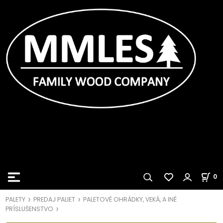
0
PALETY
PREDAJ PALIET
PALETOVÉ OHRÁDKY, VEKÁ, A INÉ
PRÍSLUŠENSTVO