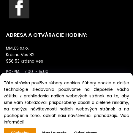
ADRESA A OTVÁRACIE HODINY:
MMLES s.r.o.
Krásna Ves 82
956 53 Krásna Ves
PO-PIA: 7:00 - 15:00
SO: zatvorené výdaj po dohode NE:
Táto stránka používa súbory cookies. Súbory cookie a ďalšie
zatvorené
technológie sledovania používame na zlepšenie vášho
zážitku z prehliadania našich webových stránok na to, aby
sme vám zobrazovali prispôsobený obsah a cielené reklamy,
na analýzu návštevnosti našich webových stránok a na
pochopenie toho, odkiaľ naši návštevníci prichádzajú.
Viac
Copyright © 2022 mmles.com, Všetky práva vyhradené
informácií