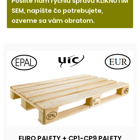
Pošlite nám rýchlu správu KLIKNUTÍM
SEM, napíšte čo potrebujete,
ozveme sa vám obratom.
EURO PALETY + CP1-CP9 PALETY