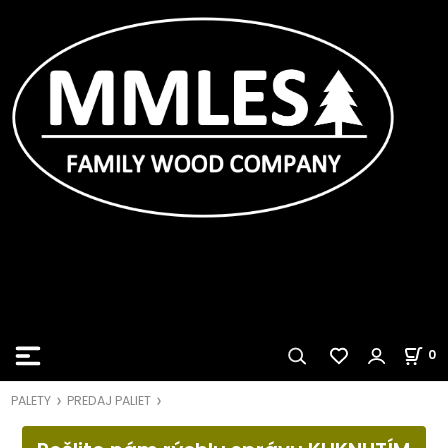
0
PALETY
PREDAJ PALIET