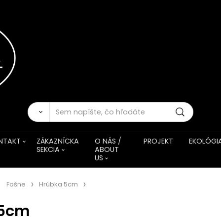
NTAKT
ZÁKAZNÍCKA
O NÁS /
PROJEKT
EKOLÓGI
SEKCIA
ABOUT
US
Fošne
Hrúbka 5cm
 5cm