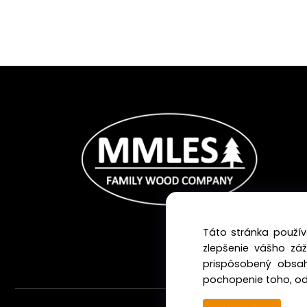
Táto stránka použív
zlepšenie vášho zá
prispôsobený obsah
pochopenie toho, odk