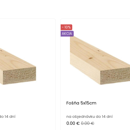
- 10%
AKCIA
Fošňa 5x15cm
o 14 dní
na objednávku do 14 dní
0.00 €
0.00 €