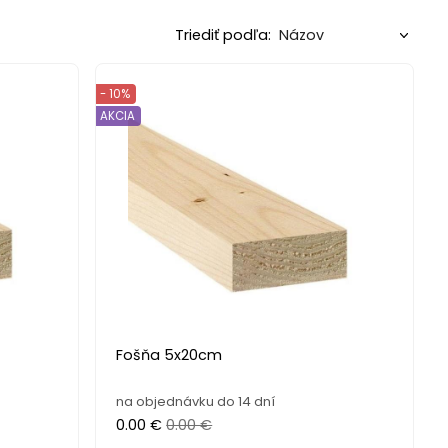
Triediť podľa:
- 10%
AKCIA
Fošňa 5x20cm
na objednávku do 14 dní
0.00 €
0.00 €