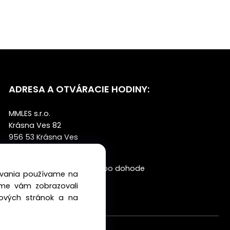
ADRESA A OTVÁRACIE HODINY:
MMLES s.r.o.
Krásna Ves 82
956 53 Krásna Ves
PO-PIA: 7:00 - 15:00
SO: zatvorené výdaj po dohode
dovania používame na
NE: zatvorené
sme vám zobrazovali
bových stránok a na