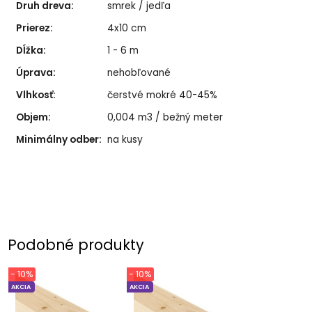
Druh dreva:
smrek / jedľa
Prierez:
4x10 cm
Dĺžka:
1 - 6 m
Úprava:
nehobľované
Vlhkosť:
čerstvé mokré 40-45%
Objem:
0,004 m3 / bežný meter
Minimálny odber:
na kusy
Podobné produkty
- 10%
- 10%
AKCIA
AKCIA