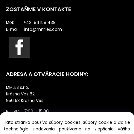
ZOSTAŇME V KONTAKTE
Mobil: +421 911 158 439
info@mmles.com
E-mail:
ADRESA A OTVÁRACIE HODINY:
MMLES s.r.o.
Krásna Ves 82
956 53 Krásna Ves
PO-PIA: 7:00 - 15:00
SO: zatvorené výdaj po dohode NE:
Táto stránka používa súbory cookies. Súbory cookie a ďalšie
zatvorené
technológie sledovania používame na zlepšenie vášho