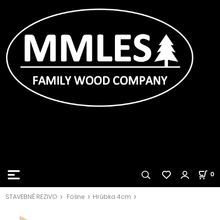
0
STAVEBNÉ REZIVO
Fošne
Hrúbka 4cm