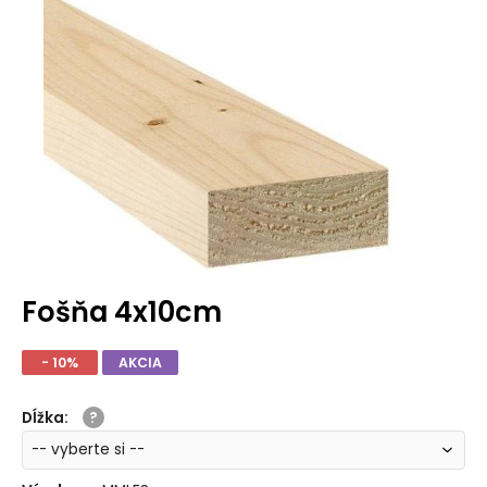
Fošňa 4x10cm
- 10%
AKCIA
Dĺžka
: