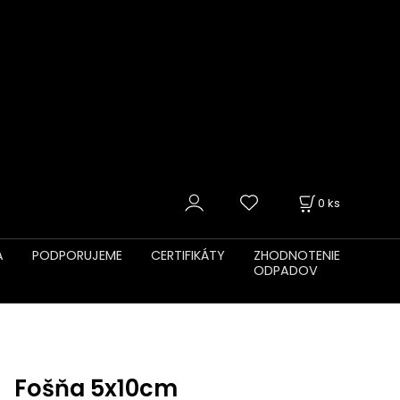
0
ks
A
PODPORUJEME
CERTIFIKÁTY
ZHODNOTENIE
ODPADOV
Fošňa 5x10cm