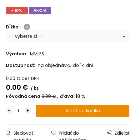
- 10%
AKCIA
Dĺžka
:
Výrobca:
MMLES
Dostupnosť:
na objednávku do 14 dní
0.00
€
bez DPH
0.00
€
ks
Pôvodná cena
0.00
€
Zľava
10
%
Sledovať
Pridať do
Zdielať