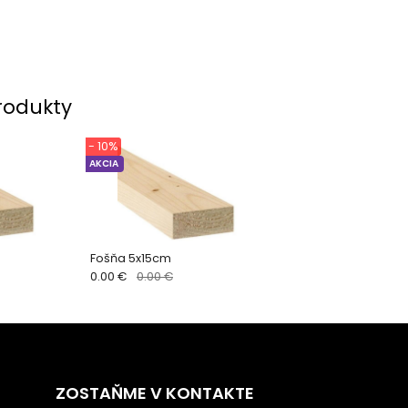
rodukty
- 10%
AKCIA
Fošňa 5x15cm
0.00 €
0.00 €
ZOSTAŇME V KONTAKTE