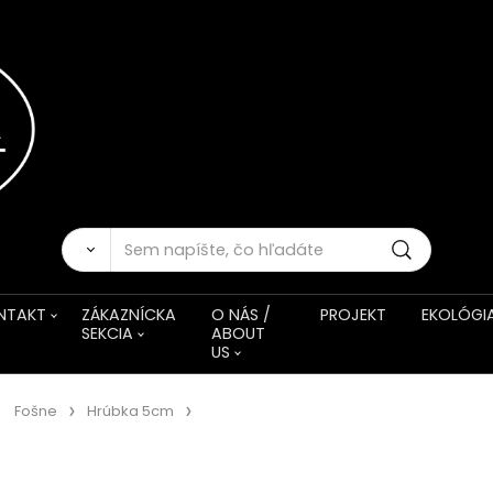
NTAKT
ZÁKAZNÍCKA
O NÁS /
PROJEKT
EKOLÓGI
SEKCIA
ABOUT
US
Fošne
Hrúbka 5cm