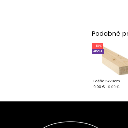
Podobné p
- 10%
AKCIA
Fošňa 5x20cm
0.00 €
0.00 €