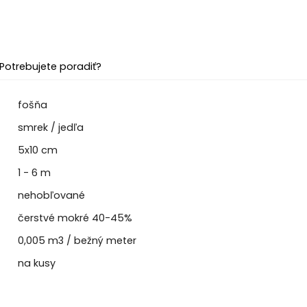
Potrebujete poradiť?
fošňa
smrek / jedľa
5x10 cm
1 - 6 m
nehobľované
čerstvé mokré 40-45%
0,005 m3 / bežný meter
na kusy