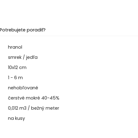
Potrebujete poradiť?
hranol
smrek / jedľa
10x12 cm
1 - 6 m
nehobľované
čerstvé mokré 40-45%
0,012 m3 / bežný meter
na kusy