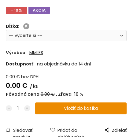
- 10%
AKCIA
Dĺžka
:
Výrobca:
MMLES
Dostupnosť:
na objednávku do 14 dní
0.00
€
bez DPH
0.00
€
ks
Pôvodná cena
0.00
€
Zľava
10
%
Sledovať
Pridať do
Zdielať