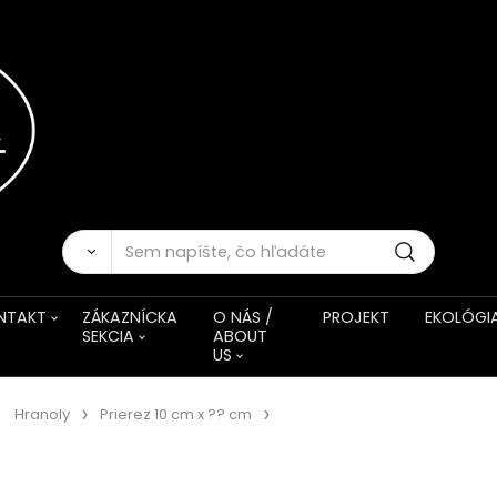
NTAKT
ZÁKAZNÍCKA
O NÁS /
PROJEKT
EKOLÓGI
SEKCIA
ABOUT
US
Hranoly
Prierez 10 cm x ?? cm