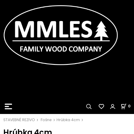
0
STAVEBNÉ REZIVO
Fošne
Hrúbka 4cm
Hrúbka 4cm