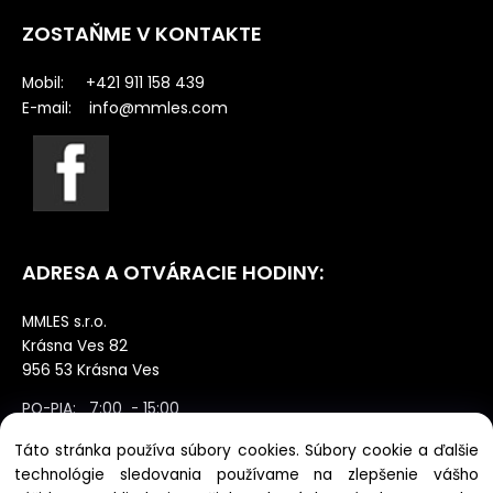
ZOSTAŇME V KONTAKTE
Mobil: +421 911 158 439
info@mmles.com
E-mail:
ADRESA A OTVÁRACIE HODINY:
MMLES s.r.o.
Krásna Ves 82
956 53 Krásna Ves
PO-PIA: 7:00 - 15:00
SO: zatvorené výdaj po dohode NE:
Táto stránka používa súbory cookies. Súbory cookie a ďalšie
zatvorené
technológie sledovania používame na zlepšenie vášho