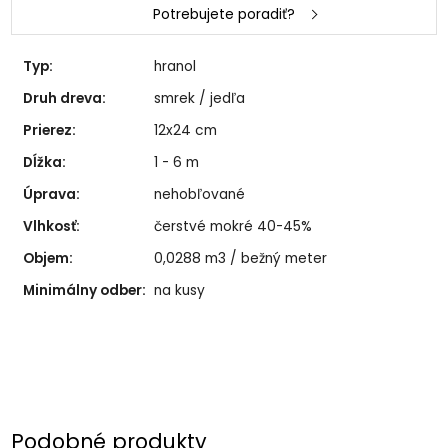
Potrebujete poradiť?
Typ:
hranol
Druh dreva:
smrek / jedľa
Prierez:
12x24 cm
Dĺžka:
1 - 6 m
Úprava:
nehobľované
Vlhkosť:
čerstvé mokré 40-45%
Objem:
0,0288 m3 / bežný meter
Minimálny odber:
na kusy
Podobné produkty