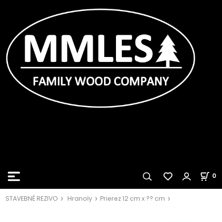
0
STAVEBNÉ REZIVO
Hranoly
Prierez 12 cm x ?? cm