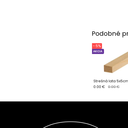
Podobné p
- 5%
AKCIA
Strešná lata 5x5c
0.00 €
0.00 €