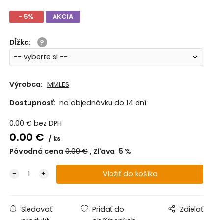
- 5%
AKCIA
Dĺžka
:
Výrobca:
MMLES
Dostupnosť:
na objednávku do 14 dní
0.00
€
bez DPH
0.00
€
ks
Pôvodná cena
0.00
€
Zľava
5
%
Sledovať
Pridať do
Zdielať