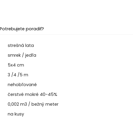
Potrebujete poradiť?
strešná lata
smrek / jedľa
5x4 cm
3 /4 /5 m
nehobľované
čerstvé mokré 40-45%
0,002 m3 / bežný meter
na kusy