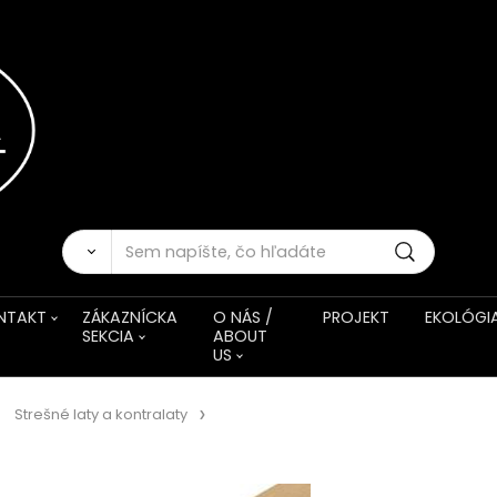
NTAKT
ZÁKAZNÍCKA
O NÁS /
PROJEKT
EKOLÓGI
SEKCIA
ABOUT
US
Strešné laty a kontralaty