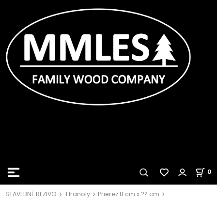
0
STAVEBNÉ REZIVO
Hranoly
Prierez 8 cm x ?? cm