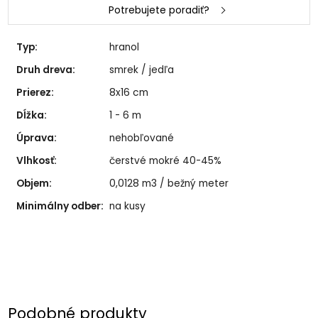
Potrebujete poradiť?
Typ:
hranol
Druh dreva:
smrek / jedľa
Prierez:
8x16 cm
Dĺžka:
1 - 6 m
Úprava:
nehobľované
Vlhkosť:
čerstvé mokré 40-45%
Objem:
0,0128 m3 / bežný meter
Minimálny odber:
na kusy
Podobné produkty