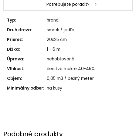
Potrebujete poradiť?
Typ:
hranol
Druh dreva:
smrek / jedľa
Prierez:
20x25 cm
Dĺžka:
1 - 6 m
Úprava:
nehobľované
Vlhkosť:
čerstvé mokré 40-45%
Objem:
0,05 m3 / bežný meter
Minimálny odber:
na kusy
Podobné produkty