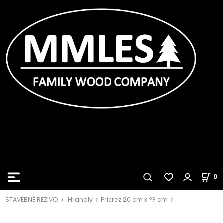
0
STAVEBNÉ REZIVO
Hranoly
Prierez 20 cm x ?? cm