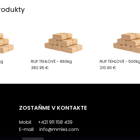
rodukty
kg
RUF TEHLOVÉ - 960kg
RUF TEHLOVÉ - 500k
382.95 €
210.90 €
ZOSTAŇME V KONTAKTE
Mobil: +421 911 158 439
E-mail:
info@mmles.com