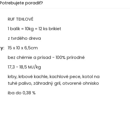
Potrebujete poradiť?
RUF TEHLOVÉ
1 balík = 10kg = 12 ks brikiet
z tvrdého dreva
y:
15 x 10 x 6,5cm
bez chémie a prísad - 100% prírodné
17,3 - 18,5 MJ/kg
krby, krbové kachle, kachlové pece, kotol na
tuhé palivo, záhradný gril, otvorené ohnisko
iba do 0,38 %