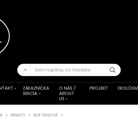
NTAKT
ZÁKAZNÍCKA
O NÁS /
PROJEKT
EKOLÓGI
SEKCIA
ABOUT
US
VÁ
BRIKETY
RUF TEHLOVÉ