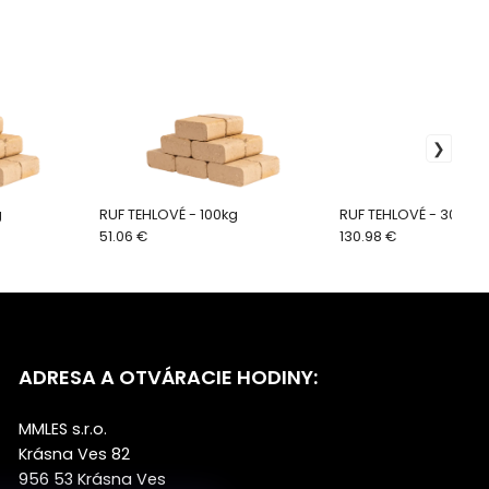
g
RUF TEHLOVÉ - 100kg
RUF TEHLOVÉ - 300kg
51.06 €
130.98 €
ADRESA A OTVÁRACIE HODINY:
MMLES s.r.o.
Krásna Ves 82
956 53 Krásna Ves