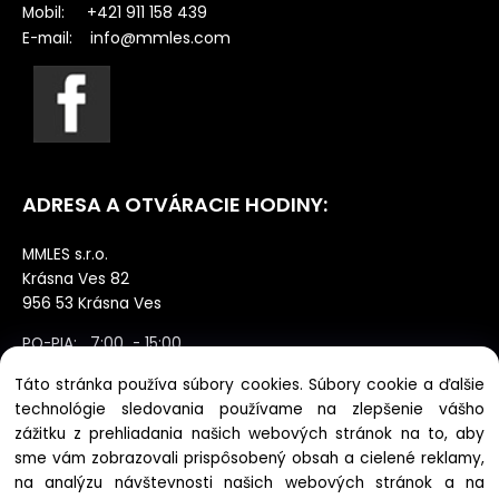
Mobil: +421 911 158 439
info@mmles.com
E-mail:
ADRESA A OTVÁRACIE HODINY:
MMLES s.r.o.
Krásna Ves 82
956 53 Krásna Ves
PO-PIA: 7:00 - 15:00
SO: zatvorené výdaj po dohode NE:
Táto stránka používa súbory cookies. Súbory cookie a ďalšie
zatvorené
technológie sledovania používame na zlepšenie vášho
zážitku z prehliadania našich webových stránok na to, aby
sme vám zobrazovali prispôsobený obsah a cielené reklamy,
na analýzu návštevnosti našich webových stránok a na