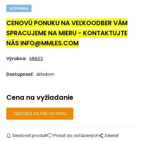
NOVINKA
CENOVÚ PONUKU NA VEĽKOODBER VÁM
SPRACUJEME NA MIERU - KONTAKTUJTE
NÁS INFO@MMLES.COM
Výrobca:
MMLES
Dostupnosť:
skladom
Cena na vyžiadanie
Opýtajte sa nás na cenu
Sledovať produkt
Pridať do obľúbených
Zdielať