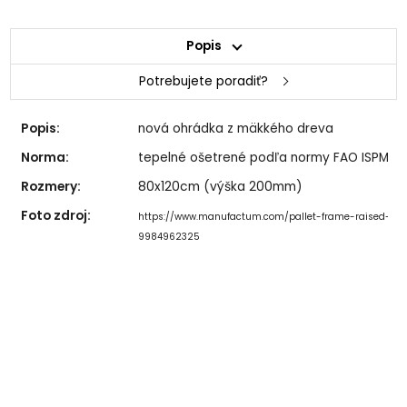
Popis
Potrebujete poradiť?
Popis:
nová ohrádka z mäkkého dreva
Norma:
tepelné ošetrené podľa normy FAO ISPM15,
Rozmery:
80x120cm (výška 200mm)
Foto zdroj:
https://www.manufactum.com/pallet-frame-raised-bed
9984962325