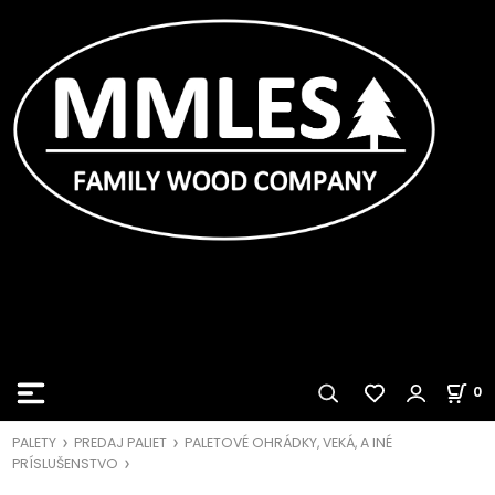
0
PALETY
PREDAJ PALIET
PALETOVÉ OHRÁDKY, VEKÁ, A INÉ
PRÍSLUŠENSTVO