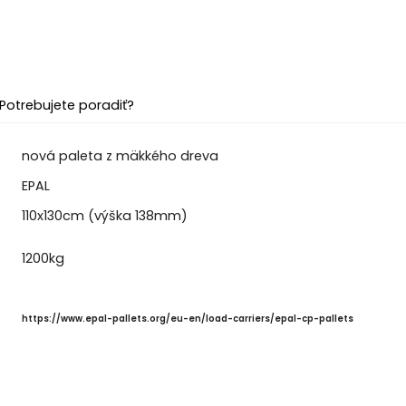
Potrebujete poradiť?
nová paleta z mäkkého dreva
EPAL
110x130cm (výška 138mm)
1200kg
https://www.epal-pallets.org/eu-en/load-carriers/epal-cp-pallets