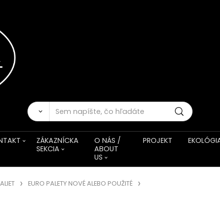
NTAKT
ZÁKAZNÍCKA
O NÁS /
PROJEKT
EKOLÓGI
SEKCIA
ABOUT
US
ALIET
EURO PALETY NOVÉ ALEBO POUŽITÉ