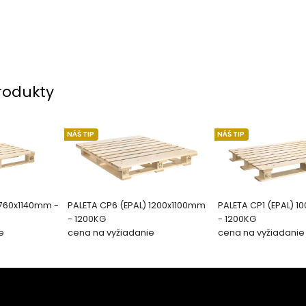
rodukty
NÁŠ TIP
NÁŠ TIP
 760x1140mm -
PALETA CP6 (EPAL) 1200x1100mm
PALETA CP1 (EPAL) 
- 1200KG
- 1200KG
e
cena na vyžiadanie
cena na vyžiadanie