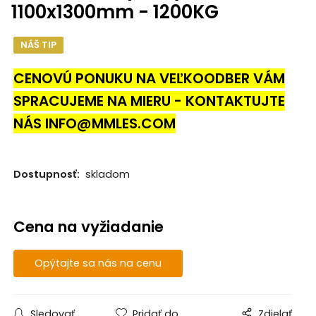
1100x1300mm - 1200KG
NÁŠ TIP
CENOVÚ PONUKU NA VEĽKOODBER VÁM
SPRACUJEME NA MIERU - KONTAKTUJTE
NÁS INFO@MMLES.COM
Dostupnosť:
skladom
Cena na vyžiadanie
Opýtajte sa nás na cenu
Sledovať
Pridať do
Zdielať