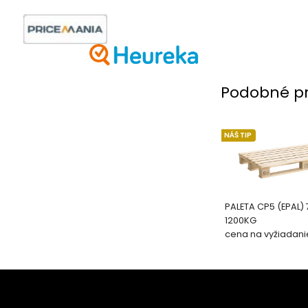
Podobné p
NÁŠ TIP
PALETA CP5 (EPAL)
1200KG
cena na vyžiadani