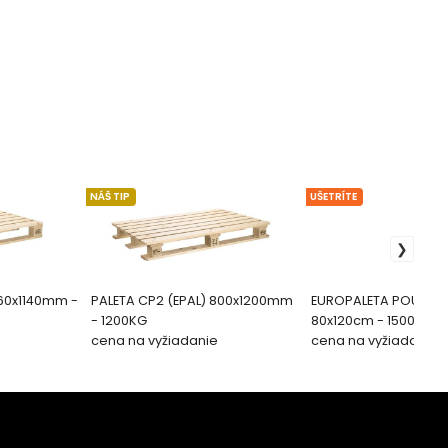
NÁŠ TIP
UŠETRÍTE
760x1140mm -
PALETA CP2 (EPAL) 800x1200mm
EUROPALETA POUŽITÁ
- 1200KG
80x120cm - 1500kg
cena na vyžiadanie
cena na vyžiadanie