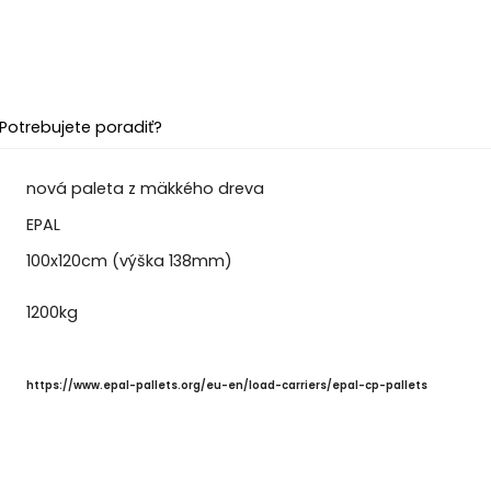
Potrebujete poradiť?
nová paleta z mäkkého dreva
EPAL
100x120cm (výška 138mm)
1200kg
https://www.epal-pallets.org/eu-en/load-carriers/epal-cp-pallets