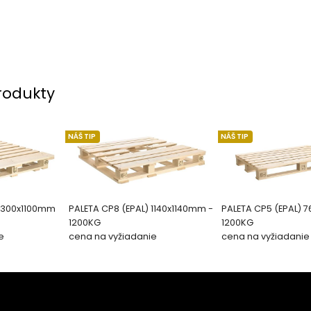
rodukty
NÁŠ TIP
NÁŠ TIP
 1300x1100mm
PALETA CP8 (EPAL) 1140x1140mm -
PALETA CP5 (EPAL) 
1200KG
1200KG
e
cena na vyžiadanie
cena na vyžiadanie