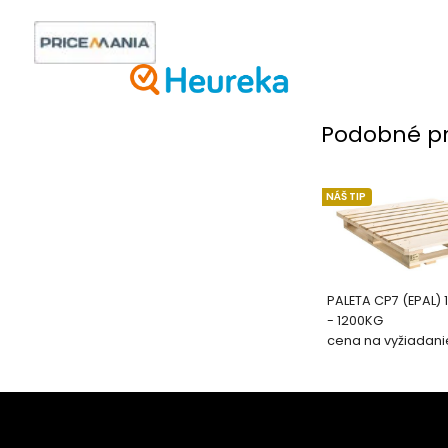
Podobné p
NÁŠ TIP
PALETA CP7 (EPAL)
- 1200KG
cena na vyžiadani