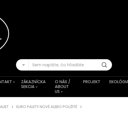
NTAKT
ZÁKAZNÍCKA
O NÁS /
PROJEKT
EKOLÓGI
SEKCIA
ABOUT
US
ALIET
EURO PALETY NOVÉ ALEBO POUŽITÉ