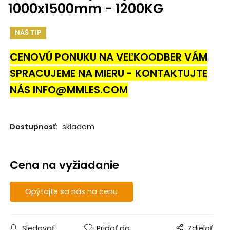
1000x1500mm - 1200KG
NÁŠ TIP
CENOVÚ PONUKU NA VEĽKOODBER VÁM
SPRACUJEME NA MIERU - KONTAKTUJTE
NÁS INFO@MMLES.COM
Dostupnosť:
skladom
Cena na vyžiadanie
Opýtajte sa nás na cenu
Sledovať
Pridať do
Zdielať